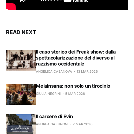
READ NEXT
Il caso storico dei Freak show: dalla
spettacolarizzazione del diverso al
razzismo occidentale
ANGELICA CASANOVA
13 MAR 2026
Melainsana: non solo un tirocinio
GIULIA NEGRINI
5 MAR 2026
Il carcere di Evin
ANDREA GATTINONI
2 MAR 2026