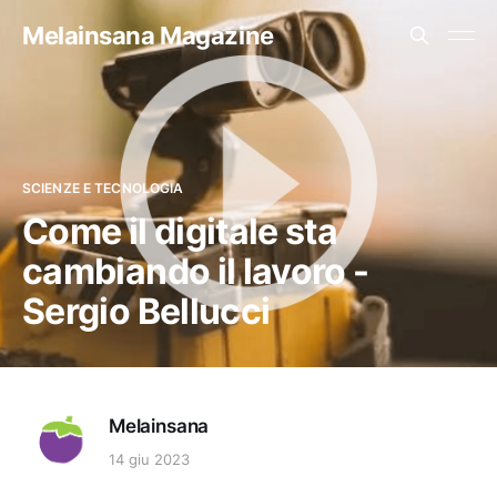
Melainsana Magazine
SCIENZE E TECNOLOGIA
Come il digitale sta
cambiando il lavoro -
Sergio Bellucci
Melainsana
14 giu 2023