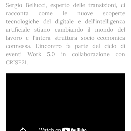
Sergio Bellucci, esperto delle transizioni, ci
racconta come le nuove scoperte
tecnologiche del digitale e dell'intelligenza
artificiale stiano cambiando il mondo del
lavoro e l'intera struttura socio-economica
connessa. L'incontro fa parte del ciclo di
eventi Work 5.0 in collaborazione con
CRISE21.