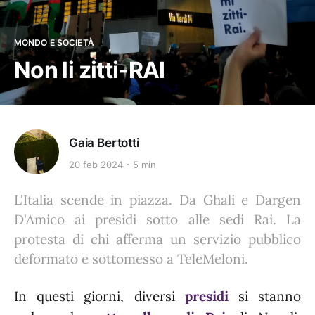
MONDO E SOCIETÀ
Non li zitti-RAI
Gaia Bertotti
20 feb 2024
5 min
L'Italia scende in piazza. Da Ghali e Dargen
D'Amico ai presidi sotto alle sedi Rai. La
protesta di chi afferma un servizio pubblico
deformato e sottomesso a TeleMeloni.
In questi giorni, diversi
presidi
si stanno