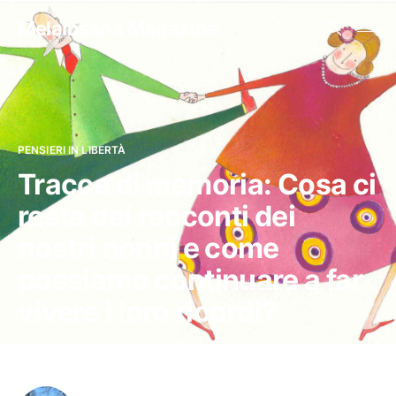
Melainsana Magazine
PENSIERI IN LIBERTÀ
Tracce di memoria: Cosa ci
resta dei racconti dei
nostri nonni e come
possiamo continuare a far
vivere i loro ricordi?