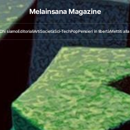
Melainsana Magazine
Chi siamo
Editoriali
Arti
Società
Sci-Tech
Pop
Pensieri in libertà
Mettiti all