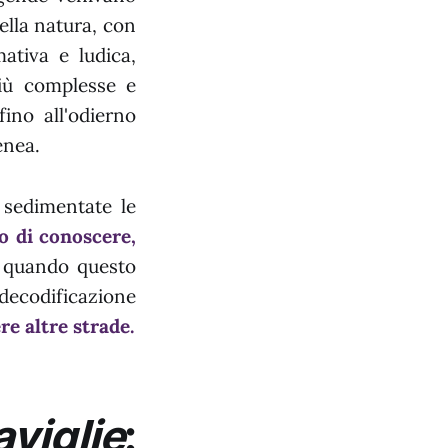
della natura, con
ativa e ludica,
iù complesse e
fino all'odierno
enea.
 sedimentate le
no di conoscere,
quando questo
 decodificazione
re altre strade.
viglie
: