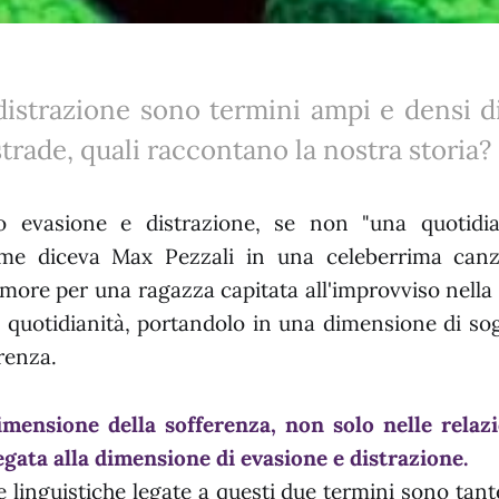
istrazione sono termini ampi e densi di
 strade, quali raccontano la nostra storia?
 evasione e distrazione, se non "una quotidia
come diceva Max Pezzali in una celeberrima canz
'amore per una ragazza capitata all'improvviso nella 
a quotidianità, portandolo in una dimensione di s
renza.
imensione della sofferenza, non solo nelle relaz
gata alla dimensione di evasione e distrazione.
e linguistiche legate a questi due termini sono tant