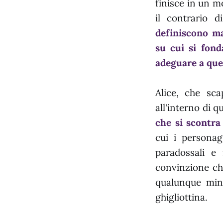
finisce in un m
il contrario 
definiscono ma
su cui si fon
adeguare a ques
Alice, che sc
all'interno di 
che si scontra 
cui i persona
paradossali e
convinzione che
qualunque mini
ghigliottina.