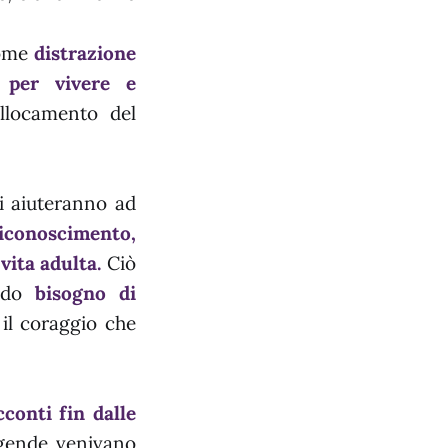
come
distrazione
 per vivere e
ollocamento del
ci aiuteranno ad
riconoscimento,
vita adulta.
Ciò
ondo
bisogno di
 il coraggio che
cconti fin dalle
ggende venivano