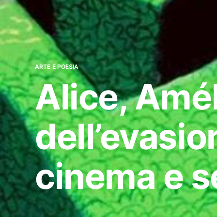
ARTE E POESIA
Alice, Amél
dell’evasio
cinema e s