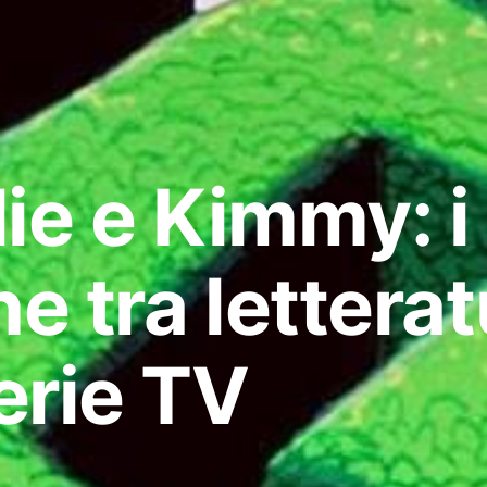
ie e Kimmy: i 
ne tra letterat
erie TV