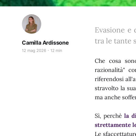
Evasione e d
tra le tante
Camilla Ardissone
12 mag 2026
12 min
Che cosa sono
razionalità" 
riferendosi all
stravolto la su
ma anche soffe
Sì, perchè
la d
strettamente le
Le sfaccettatur