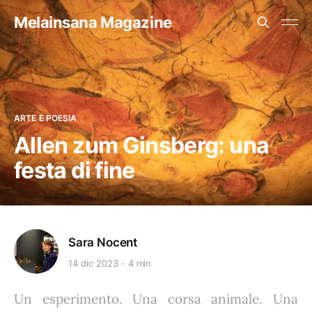
Melainsana Magazine
ARTE E POESIA
Allen zum Ginsberg: una
festa di fine
Sara Nocent
14 dic 2023
4 min
Un esperimento. Una corsa animale. Una