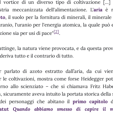
 vortice di un diverso tipo di coltivazione [...] 
stria meccanizzata dell'alimentazione. L'
aria
è ri
oto
, il suolo per la fornitura di minerali, il minera
uranio, l'uranio per l'energia atomica, la quale può 
[2]
uzione sia per usi di pace"
.
 attinge, la natura viene provocata, e da questa pr
deriva tutto e il contrario di tutto.
er parlato di azoto estratto dall’aria, da cui vi
er le coltivazioni, mostra come forse Heidegger p
orno allo scienziato – che si chiamava Fritz Habe
, sicuramente aveva intuito la portata storica della
ei personaggi che abitano il
primo capitolo
d
atut
Quando abbiamo smesso di capire il 