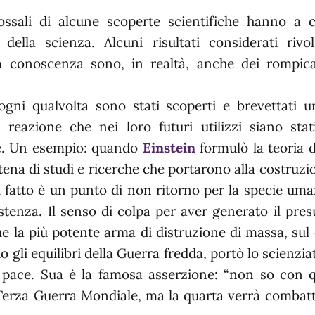
dossali di alcune scoperte scientifiche hanno a
della scienza. Alcuni risultati considerati rivol
a conoscenza sono, in realtà, anche dei rompica
gni qualvolta sono stati scoperti e brevettati u
reazione che nei loro futuri utilizzi siano stat
e. Un esempio: quando
Einstein
formulò la teoria de
ena di studi e ricerche che portarono alla costruzi
i fatto è un punto di non ritorno per la specie uma
sistenza. Il senso di colpa per aver generato il pre
e la più potente arma di distruzione di massa, sul
gli equilibri della Guerra fredda, portò lo scienzia
a pace. Sua è la famosa asserzione: “non so con q
Terza Guerra Mondiale, ma la quarta verrà combatt