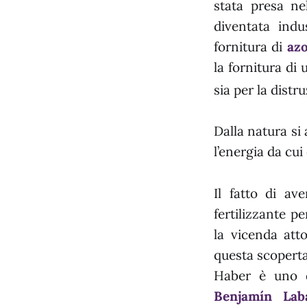
stata presa nel
diventata indu
fornitura di
az
la fornitura di 
sia per la distr
Dalla natura si
l’energia da cui 
Il fatto di av
fertilizzante p
la vicenda att
questa scoperta
Haber è uno d
Benjamín Lab