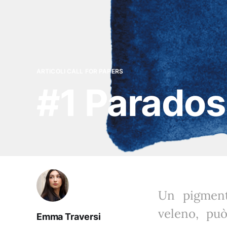
ARTICOLI CALL FOR PAPERS
#1 Parados
Un pigment
veleno, pu
Emma Traversi