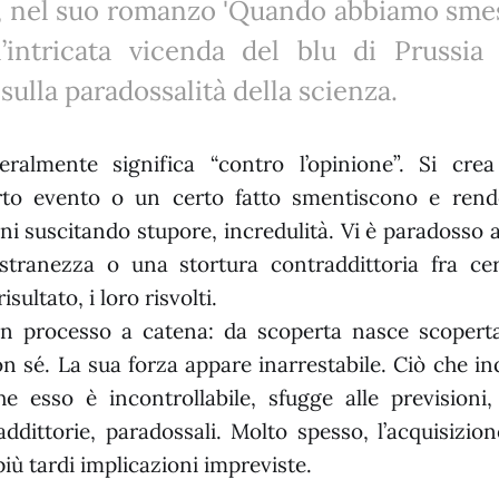
e, nel suo romanzo 'Quando abbiamo smes
l’intricata vicenda del blu di Prussi
 sulla paradossalità della scienza.
eralmente significa “contro l’opinione”. Si cr
to evento o un certo fatto smentiscono e rend
i suscitando stupore, incredulità. Vi è paradosso 
stranezza o una stortura contraddittoria fra c
risultato, i loro risvolti.
 processo a catena: da scoperta nasce scoperta
con sé. La sua forza appare inarrestabile. Ciò che in
e esso è incontrollabile, sfugge alle previsioni
addittorie, paradossali. Molto spesso, l’acquisizio
iù tardi implicazioni impreviste.