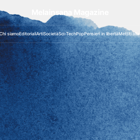
Melainsana Magazine
Chi siamo
Editoriali
Arti
Società
Sci-Tech
Pop
Pensieri in libertà
Mettiti all