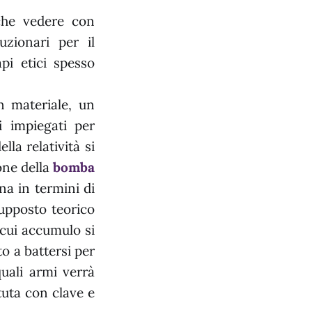
 che vedere con
uzionari per il
pi etici spesso
n materiale, un
i impiegati per
lla relatività si
one della
bomba
na in termini di
supposto teorico
 cui accumulo si
to a battersi per
uali armi verrà
uta con clave e