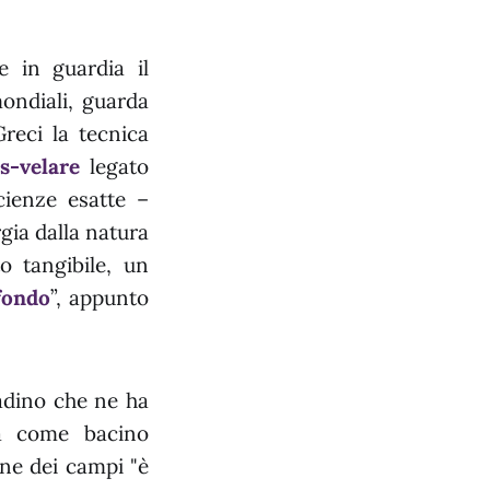
e in guardia il
mondiali, guarda
Greci la tecnica
is-velare
legato
cienze esatte –
gia dalla natura
 tangibile, un
fondo
”, appunto
tadino che ne ha
ra come bacino
one dei campi "è