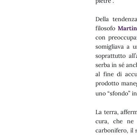
pietre”.
Della tendenza
filosofo
Martin
con preoccupaz
somigliava a u
soprattutto al
serba in sé anc
al fine di accu
prodotto maneg
uno “sfondo” in
La terra, affer
cura, che ne 
carbonifero, il