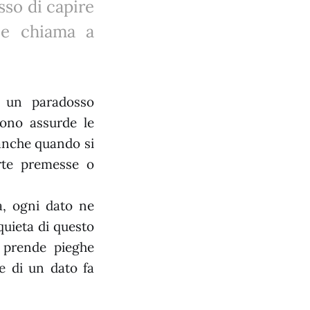
so di capire
a e chiama a
ea un paradosso
ono assurde le
anche quando si
erte premesse o
, ogni dato ne
quieta di questo
, prende pieghe
ne di un dato fa