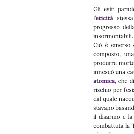
Gli esiti para
l’
eticità
stessa 
progresso dell
insormontabili.
Ciò è emerso o
composto, una 
produrre mort
innescò una cat
atomica
, che d
rischio per l’e
dal quale nacqu
stavano basando 
il disarmo e l
combattuta la 