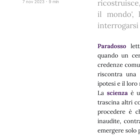
ricostruisc
7 nov 2023
9 min
il mondo', 
interrogarsi
Paradosso
lett
quando un cer
credenze comun
riscontra una 
ipotesi e il loro 
La
scienza
è un
trascina altri 
procedere è ch
inaudite, contr
emergere solo p