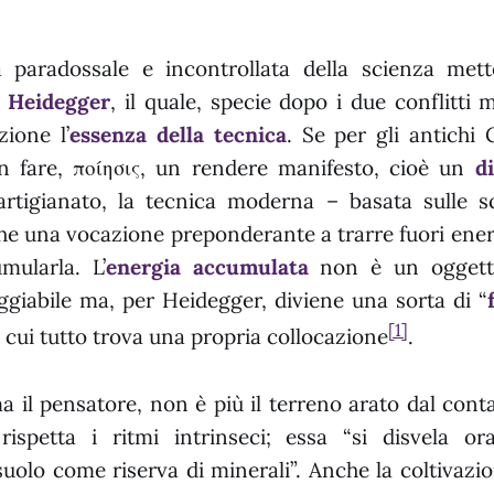
 paradossale e incontrollata della scienza mett
 Heidegger
, il quale, specie dopo i due conflitti 
ione l’
essenza della tecnica
. Se per gli antichi 
n fare, ποίησις, un rendere manifesto, cioè un
d
l’artigianato, la tecnica moderna – basata sulle s
he una vocazione preponderante a trarre fuori ener
mularla. L’
energia accumulata
non è un oggetto
giabile ma, per Heidegger, diviene una sorta di “
[1]
 cui tutto trova una propria collocazione
.
ma il pensatore, non è più il terreno arato dal con
rispetta i ritmi intrinseci; essa “si disvela o
 suolo come riserva di minerali”. Anche la coltivazi