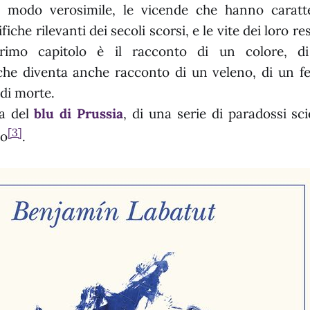
in modo verosimile, le vicende che hanno caratt
fiche rilevanti dei secoli scorsi, e le vite dei loro re
 primo capitolo è il racconto di un colore, 
che diventa anche racconto di un veleno, di un fer
di morte.
ia del
blu di Prussia
, di una serie di paradossi sci
[3]
mo
.