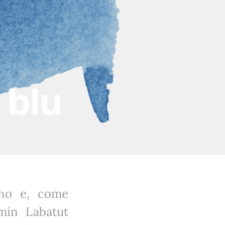
 blu
eno e, come
mín Labatut