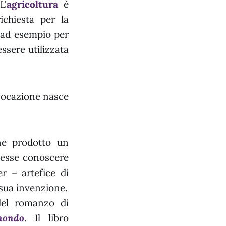
L'
agricoltura
è
chiesta per la
le ad esempio per
essere utilizzata
ovocazione nasce
ene prodotto un
otesse conoscere
r – artefice di
 sua invenzione.
el romanzo di
mondo
. Il libro