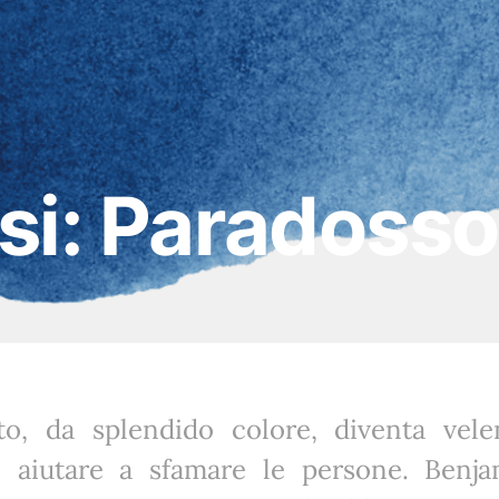
si: Paradosso
o, da splendido colore, diventa vel
ò aiutare a sfamare le persone. Benja