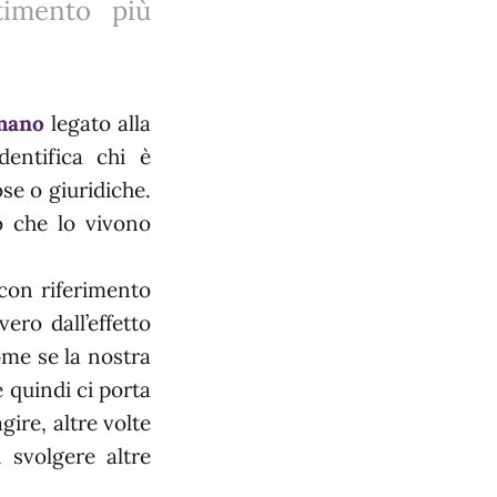
timento più
mano
legato alla
dentifica chi è
ose o giuridiche.
o che lo vivono
con riferimento
vero dall’effetto
ome se la nostra
 quindi ci porta
gire, altre volte
 svolgere altre