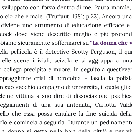
è sviluppato con forza dentro di me. Paura morale
o ciò che è male” (Truffaut, 1981; p.23). Ancora una 
 diviene uno strumento di educazione efficace e 
hcock dove viene descritto meglio e più profon
biamo sicuramente soffermarci su
“La donna che v
lla pellicola è il detective Scotty Ferguson, il q
elle scene iniziali, scivola e si aggrappa a un
o collega precipita e muore. In seguito a quest’ev
sopraggiunte crisi di acrofobia – lascia la polizi
n suo vecchio compagno di università, il quale gli c
eine vittima a suo dire di dissociazione psichica
teggiamenti di una sua antenata, Carlotta Valde
ello che essa possa emulare la fine suicida della
arlo e comincia a seguirla. Durante un pedinament
a donna si getta nella baia della città) e per 