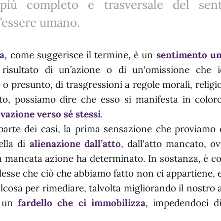
o più completo e trasversale del sen
ll’essere umano.
pa
, come suggerisce il termine, è un
sentimento u
 risultato di un’azione o di un'omissione che i
 o presunto, di trasgressioni a regole morali, religi
to, possiamo dire che esso si manifesta in color
vazione verso sé stessi
.
parte dei casi, la prima sensazione che proviamo 
ella di
alienazione dall’atto
, dall'atto mancato, ov
la mancata azione ha determinato. In sostanza, è c
esse che ciò che abbiamo fatto non ci appartiene, e
lcosa per rimediare, talvolta migliorando il nostro a
i un
fardello che ci immobilizza
, impedendoci di