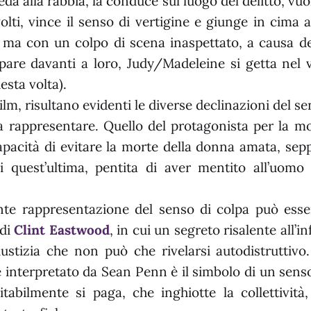
eda alla rabbia, la conduce sul luogo del delitto, vu
svolti, vince il senso di vertigine e giunge in cima 
a ma con un colpo di scena inaspettato, a causa de
are davanti a loro, Judy/Madeleine si getta nel
esta volta).
ilm, risultano evidenti le diverse declinazioni del s
 a rappresentare. Quello del protagonista per la mo
capacità di evitare la morte della donna amata, sep
di quest’ultima, pentita di aver mentito all’uomo 
ante rappresentazione del senso di colpa può esse
di
Clint Eastwood
, in cui un segreto risalente all’in
iustizia che non può che rivelarsi autodistruttivo
interpretato da Sean Penn è il simbolo di un senso
itabilmente si paga, che inghiotte la collettività