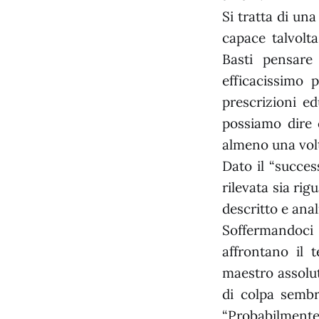
Si tratta di un
capace talvolt
Basti pensare
efficacissimo 
prescrizioni e
possiamo dire 
almeno una volt
Dato il “succes
rilevata sia rig
descritto e ana
Soffermandoci
affrontano il 
maestro assolu
di colpa sembr
“Probabilmente