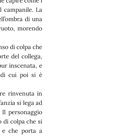
ole capire come i
al campanile. La
ll’ombra di una
 vuoto, morendo
enso di colpa che
rte del collega,
pur inscenata, e
di cui poi si è
re rinvenuta in
fanzia si lega ad
. Il personaggio
 di colpa che si
, e che porta a