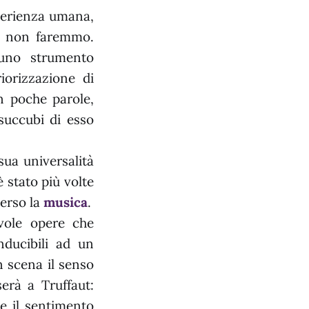
sperienza umana,
ti non faremmo.
 uno strumento
iorizzazione di
n poche parole,
succubi di esso
sua universalità
è stato più volte
erso la
musica
.
vole opere che
nducibili ad un
n scena il senso
erà a Truffaut:
e il sentimento