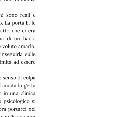
ni sono reali e
 La porta lì, le
atto che ci era
ma di un bacio
 voluto amarlo.
inseguirla sulle
limita ad essere
e senso di colpa
l’amata lo getta
 in una clinica
o psicologico si
ra portarci nel
o, nella sua non