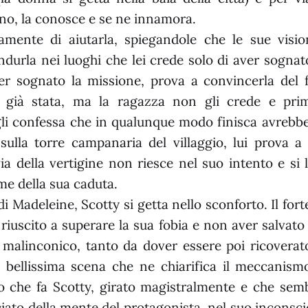
no, la conosce e se ne innamora.
amente di aiutarla, spiegandole che le sue visio
durla nei luoghi che lei crede solo di aver sognato.
er sognato la missione, prova a convincerla del f
 già stata, ma la ragazza non gli crede e pri
gli confessa che in qualunque modo finisca avrebbe
sulla torre campanaria del villaggio, lui prova a 
ia della vertigine non riesce nel suo intento e si 
me della sua caduta.
i Madeleine, Scotty si getta nello sconforto. Il fort
riuscito a superare la sua fobia e non aver salvato 
malinconico, tanto da dover essere poi ricoverato
a bellissima scena che ne chiarifica il meccanism
o che fa Scotty, girato magistralmente e che semb
iato della mente del protagonista, nel suo inconsci