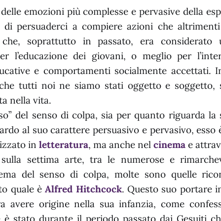
a delle emozioni più complesse e pervasive della e
a di persuaderci a compiere azioni che altrimen
 che, soprattutto in passato, era considerato
per l’educazione dei giovani, o meglio per l’inter
ducative e comportamenti socialmente accettati. I
che tutti noi ne siamo stati oggetto e soggetto, 
a nella vita.
so” del senso di colpa, sia per quanto riguarda la 
uardo al suo carattere persuasivo e pervasivo, esso 
lizzato in
letteratura
, ma anche nel
cinema
e attrav
 sulla settima arte, tra le numerose e rimarche
tema del senso di colpa, molte sono quelle rico
to quale è
Alfred Hitchcock
. Questo suo portare i
a avere origine nella sua infanzia, come confess
 è stato durante il periodo passato dai Gesuiti ch