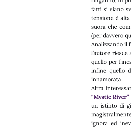
l’inganno. In pr
fatti si siano 
tensione è alt
suora che comp
(per davvero qu
Analizzando il f
l’autore riesce
quello per l’in
infine quello 
innamorata.
Altra interess
“Mystic River”
un istinto di g
magistralmente 
ignora ed inev