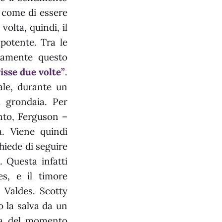
, come di essere
volta, quindi, il
potente. Tra le
damente questo
isse due volte”
.
uale, durante un
a grondaia. Per
ento, Ferguson –
a. Viene quindi
hiede di seguire
. Questa infatti
s, e il timore
 Valdes. Scotty
o la salva da un
via del momento