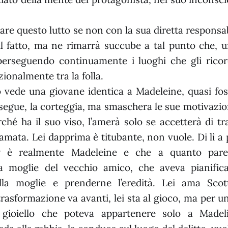
re questo lutto se non con la sua diretta responsabi
l fatto, ma ne rimarrà succube a tal punto che, u
perseguendo continuamente i luoghi che gli rico
ionalmente tra la folla.
 vede una giovane identica a Madeleine, quasi fo
 segue, la corteggia, ma smaschera le sue motivazion
rché ha il suo viso, l’amerà solo se accetterà di tr
mata. Lei dapprima è titubante, non vuole. Di lì a 
 è realmente Madeleine e che a quanto pare
 moglie del vecchio amico, che aveva pianifica
ella moglie e prenderne l’eredità. Lei ama Scot
rasformazione va avanti, lei sta al gioco, ma per u
 gioiello che poteva appartenere solo a Madeli