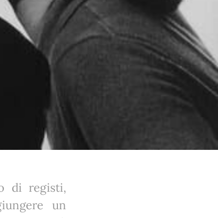
 di registi,
giungere un