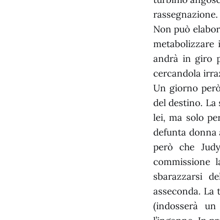
rassegnazione.
Non può elabora
metabolizzare i
andrà in giro 
cercandola irraz
Un giorno però
del destino. La
lei, ma solo pe
defunta donna a
però che Judy
commissione la
sbarazzarsi d
asseconda. La t
(indosserà un