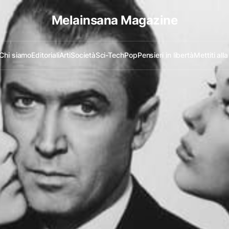
Melainsana Magazine
Chi siamo
Editoriali
Arti
Società
Sci-Tech
Pop
Pensieri in libertà
Mettiti all