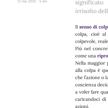
significat
12 mar 2025
5 min
irrisolto de
Il
senso di col
colpa, cioè al
colpevole, reale
Più nel concre
come una
ripro
Nella maggior 
alla colpa è qu
che l’azione o 
coscienza decid
a voler fare qua
caricandoci d
azioni.