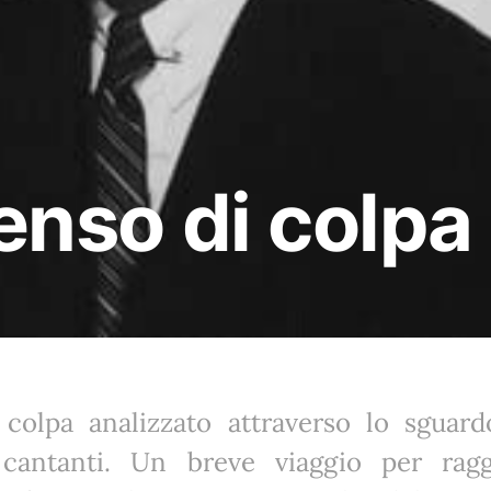
senso di colpa
 colpa analizzato attraverso lo sguardo
e cantanti. Un breve viaggio per rag