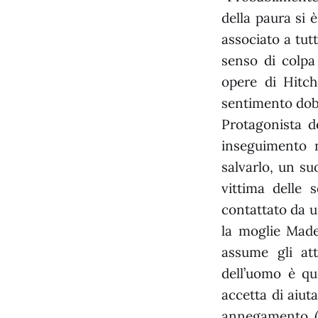
della paura si 
associato a tutt
senso di colpa
opere di Hitc
sentimento dob
Protagonista de
inseguimento n
salvarlo, un su
vittima delle 
contattato da u
la moglie Madel
assume gli at
dell’uomo è qu
accetta di aiut
annegamento (l