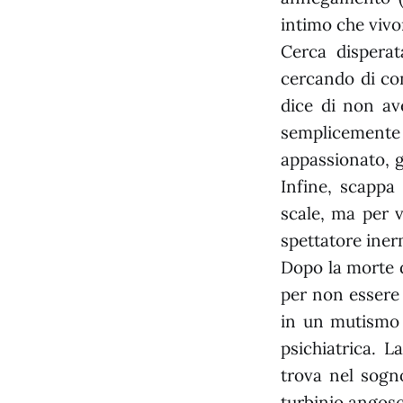
intimo che vivo
Cerca disperat
cercando di con
dice di non av
semplicemente
appassionato, 
Infine, scappa 
scale, ma per v
spettatore iner
Dopo la morte d
per non essere 
in un mutismo 
psichiatrica. L
trova nel sogn
turbinio angosc